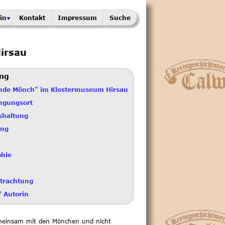
in
Kontakt
Impressum
Suche
irsau
ung
nde Mönch“ im Klostermuseum Hirsau
ngungsort
shaltung
ung
phie
trachtung
/ Autorin
emeinsam mit den Mönchen und nicht