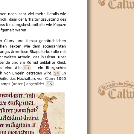
nen noch sehr viel mehr Details wie
lich, dass der Erhaltungszustand des
ass Kleidungsbestandteile wie Kapuze
aufgemalt waren.
in Cluny und Hirsau gebräuchlichen
schen Texten wie dem sogenannten
lange, ärmellose Skapulierkukulle mit
hr weiten Ärmeln, das in Hirsau über
ende und am Rumpf geblähte Kleid,
ls eine Albe
– ein liturgisches
53
h von Engeln getragen wird.
In
54
 Weihe des Hochaltars von Cluny 1095
hamps (unten) abgebildet.
55