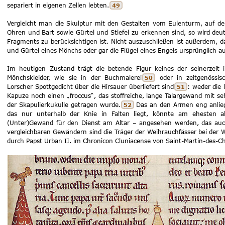
separiert in eigenen Zellen lebten.
49
Vergleicht man die Skulptur mit den Gestalten vom Eulenturm, auf de
Ohren und Bart sowie Gürtel und Stiefel zu erkennen sind, so wird deut
Fragments zu berücksichtigen ist. Nicht auszuschließen ist außerdem, d
und Gürtel eines Mönchs oder gar die Flügel eines Engels ursprünglich 
Im heutigen Zustand trägt die betende Figur keines der seinerzeit 
Mönchskleider, wie sie in der Buchmalerei
oder in zeitgenössi
50
Lorscher Spottgedicht über die Hirsauer überliefert sind
: weder die 
51
Kapuze noch einen „froccus“, das stoffreiche, lange Talargewand mit se
der Skapulierkukulle getragen wurde.
Das an den Armen eng anlieg
52
das nur unterhalb der Knie in Falten liegt, könnte am ehesten a
(Unter)Gewand für den Dienst am Altar – angesehen werden, das auc
vergleichbaren Gewändern sind die Träger der Weihrauchfässer bei der
durch Papst Urban II. im Chronicon Cluniacense von Saint-Martin-des-C