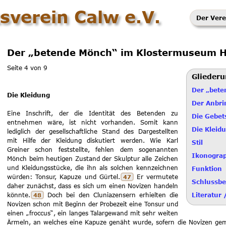
sverein Calw e.V.
Der Vere
Der „betende Mönch“ im Klostermuseum H
Seite 4 von 9
Glieder
Der „bete
Die Kleidung
Der Anbri
Eine Inschrift, der die Identität des Betenden zu
Die Gebet
entnehmen wäre, ist nicht vorhanden. Somit kann
Die Kleid
lediglich der gesellschaftliche Stand des Dargestellten
mit Hilfe der Kleidung diskutiert werden. Wie Karl
Stil
Greiner schon feststellte, fehlen dem sogenannten
Ikonogra
Mönch beim heutigen Zustand der Skulptur alle Zeichen
und Kleidungsstücke, die ihn als solchen kennzeichnen
Funktion
würden: Tonsur, Kapuze und Gürtel.
Er vermutete
47
Schlussbe
daher zunächst, dass es sich um einen Novizen handeln
könnte.
Doch bei den Cluniazensern erhielten die
Literatur 
48
Novizen schon mit Beginn der Probezeit eine Tonsur und
einen „froccus“, ein langes Talargewand mit sehr weiten
Ärmeln, an welches eine Kapuze genäht wurde, sofern die Novizen g