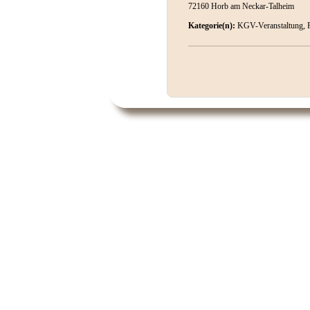
72160 Horb am Neckar-Talheim
Kategorie(n):
KGV-Veranstaltung, 