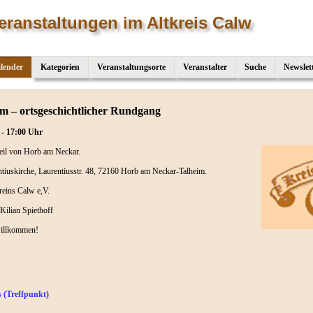
eranstaltungen im Altkreis Calw
lender
Kategorien
Veranstaltungsorte
Veranstalter
Suche
Newslet
im – ortsgeschichtlicher Rundgang
 - 17:00 Uhr
eil von Horb am Neckar.
ntiuskirche, Laurentiusstr. 48, 72160 Horb am Neckar-Talheim.
reins Calw e,V.
Kilian Spiethoff
willkommen!
s (Treffpunkt)