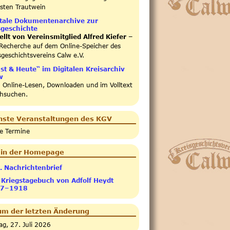
sten Trautwein
itale Dokumentenarchive zur
sgeschichte
ellt von Vereinsmitglied Alfred Kiefer –
Recherche auf dem Online-Speicher des
sgeschichtsvereins Calw e.V.
st & Heute“ im Digitalen Kreisarchiv
w
Online-Lesen, Downloaden und im Volltext
hsuchen.
hste Veranstaltungen des KGV
e Termine
 in der Homepage
. Nachrichtenbrief
 Kriegstagebuch von Adfolf Heydt
7–1918
m der letzten Änderung
g, 27. Juli 2026