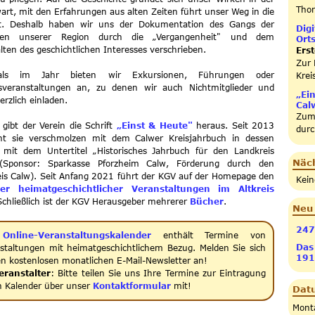
Thor
rt, mit den Erfahrungen aus alten Zeiten führt unser Weg in die
t. Deshalb haben wir uns der Dokumentation des Gangs der
Dig
en unserer Region durch die „Vergangenheit" und dem
Ort
ten des geschichtlichen Interesses verschrieben.
Erst
Zur 
als im Jahr bieten wir Exkursionen, Führungen oder
Krei
gsveranstaltungen an, zu denen wir auch Nichtmitglieder und
„Ein
erzlich einladen.
Cal
Zum 
h gibt der Verein die Schrift
„Einst & Heute"
heraus. Seit 2013
durc
int sie verschmolzen mit dem Calwer Kreisjahrbuch in dessen
 mit dem Untertitel „Historisches Jahrbuch für den Landkreis
Näc
(Sponsor: Sparkasse Pforzheim Calw, Förderung durch den
is Calw). Seit Anfang 2021 führt der KGV auf der Homepage den
Kein
er heimatgeschichtlicher Veranstaltungen im Altkreis
Schließlich ist der KGV Herausgeber mehrerer
Bücher
.
Neu
247
r
Online-Veranstaltungskalender
enthält Termine von
Das
staltungen mit heimatgeschichtlichem Bezug. Melden Sie sich
191
en kostenlosen monatlichen E-Mail-Newsletter an!
eranstalter
: Bitte teilen Sie uns Ihre Termine zur Eintragung
n Kalender über unser
Kontaktformular
mit!
Datu
Monta