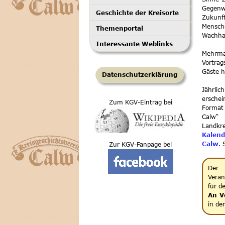
Gegenwa
Geschichte der Kreisorte
Zukunf
Mensch
Themenportal
Wachhal
Interessante Weblinks
Mehrm
Vortra
Gäste h
Datenschutzerklärung
Jährlic
ersche
Zum KGV-Eintrag bei
Format
Calw“ 
Landkre
Kalend
Calw
. 
Zur KGV-Fanpage bei
De
Veran
für d
An V
in de