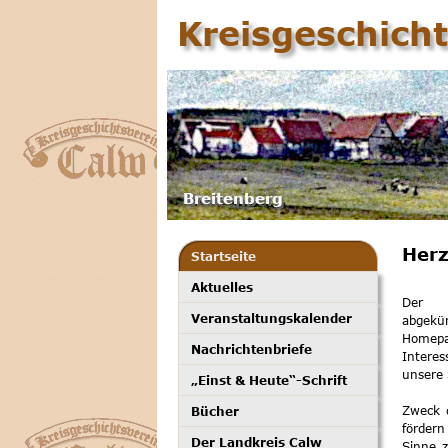
Kreisgeschicht
Herz
Startseite
Aktuelles
Der Kr
Veranstaltungskalender
abgekür
Homepa
Nachrichtenbriefe
Intere
unsere 
„Einst & Heute“-Schrift
Zweck d
Bücher
fördern
Der Landkreis Calw
Sinne z