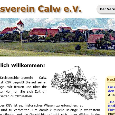
sverein Calw e.V.
Der Vere
lich Willkommen!
eisgeschichtsverein Calw,
Nach
zt KGV, begrüßt Sie auf seiner
ge. Wir freuen uns über Ihr
Ein
den
sse. Nehmen Sie sich Zeit um
Aus
Seiten durchzusehen.
„Der
es KGV ist es, historisches Wissen zu erforschen, zu
Nat
For
 und zu verbreiten, um damit kulturelle Belange in weitestem
Buch
u pflegen. Auf die Geschichte gründet sich unser Wirken in der